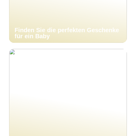
Finden Sie die perfekten Geschenke
für ein Baby