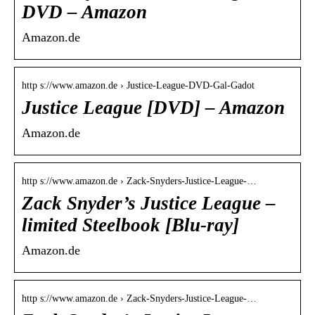
DVD – Amazon
Amazon.de
http s://www.amazon.de › Justice-League-DVD-Gal-Gadot
Justice League [DVD] – Amazon
Amazon.de
http s://www.amazon.de › Zack-Snyders-Justice-League-…
Zack Snyder’s Justice League –
limited Steelbook [Blu-ray]
Amazon.de
http s://www.amazon.de › Zack-Snyders-Justice-League-…