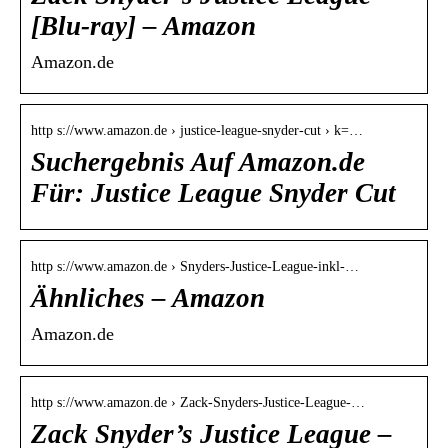
[Blu-ray] – Amazon
Amazon.de
http s://www.amazon.de › justice-league-snyder-cut › k=…
Suchergebnis Auf Amazon.de
Für: Justice League Snyder Cut
http s://www.amazon.de › Snyders-Justice-League-inkl-…
Ähnliches – Amazon
Amazon.de
http s://www.amazon.de › Zack-Snyders-Justice-League-…
Zack Snyder’s Justice League –