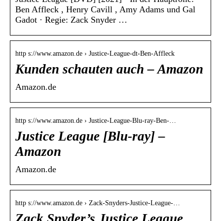
Ben Affleck , Henry Cavill , Amy Adams und Gal
Gadot · Regie: Zack Snyder …
http s://www.amazon.de › Justice-League-dt-Ben-Affleck
Kunden schauten auch – Amazon
Amazon.de
http s://www.amazon.de › Justice-League-Blu-ray-Ben-…
Justice League [Blu-ray] –
Amazon
Amazon.de
http s://www.amazon.de › Zack-Snyders-Justice-League-…
Zack Snyder’s Justice League