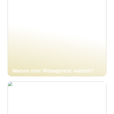
Warum eine Webagentur wählen?