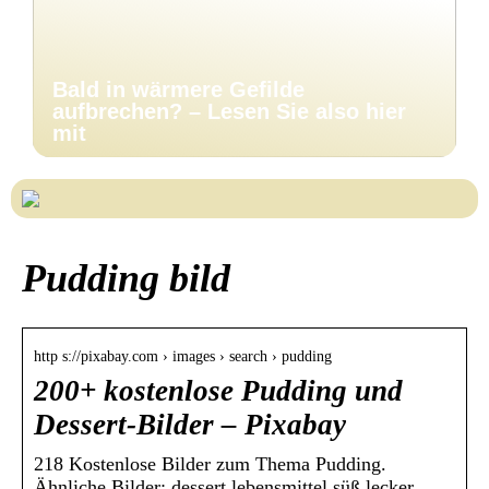
Bald in wärmere Gefilde
aufbrechen? – Lesen Sie also hier
mit
Pudding bild
http s://pixabay.com › images › search › pudding
200+ kostenlose Pudding und
Dessert-Bilder – Pixabay
218 Kostenlose Bilder zum Thema Pudding.
Ähnliche Bilder: dessert lebensmittel süß lecker