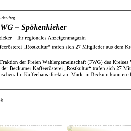
h-der-fwg
FWG – Spökenkieker
ieker – Ihr regionales Anzeigenmagazin
erösterei „Röstkultur“ trafen sich 27 Mitglieder aus dem K
 Fraktion der Freien Wählergemeinschaft (FWG) des Kreises 
der Beckumer Kaffeerösterei „Röstkultur“ trafen sich 27 Mit
auschen. Im Kaffeehaus direkt am Markt in Beckum konnten d
ok
Drei Ideen für das
Warum eine
perfekte
Webagentur wählen?
Vatertagsgeschenk