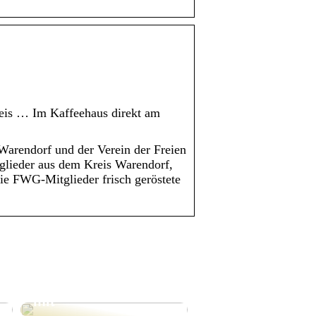
reis … Im Kaffeehaus direkt am
Warendorf und der Verein der Freien
glieder aus dem Kreis Warendorf,
ie FWG-Mitglieder frisch geröstete
Bald in wärmere
Gefilde aufbrechen?
– Lesen Sie also hier
mit