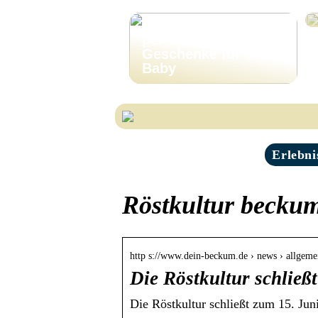
Finden Sie die
perfekten
Geschenke für ein
Baby
Erlebni
Röstkultur becku
http s://www.dein-beckum.de › news › allgeme
Die Röstkultur schließ
Die Röstkultur schließt zum 15. Ju