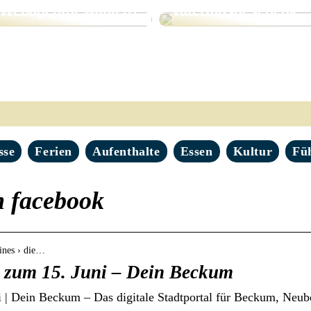
Webagentur wählen?
Vatertagsgeschenk
sse
Ferien
Aufenthalte
Essen
Kultur
Fü
m facebook
ines › die…
t zum 15. Juni – Dein Beckum
ni | Dein Beckum – Das digitale Stadtportal für Beckum, Neu