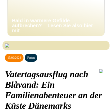
Bald in wärmere Gefilde
aufbrechen? – Lesen Sie also hier
mit
15/02/2024
Ferien
Vatertagsausflug nach
Blåvand: Ein
Familienabenteuer an der
Küste Dänemarks